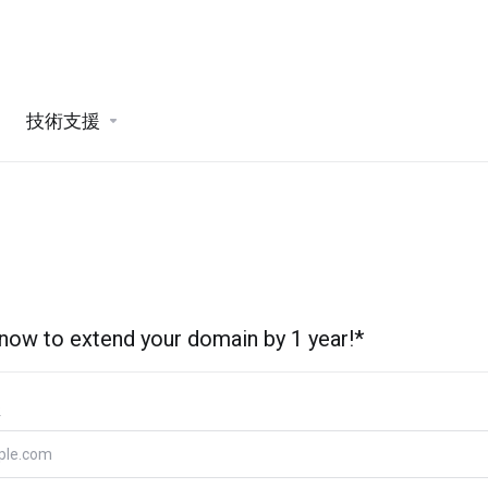
技術支援
 now to extend your domain by 1 year!*
稱