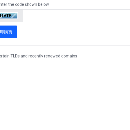
nter the code shown below
即購買
ertain TLDs and recently renewed domains